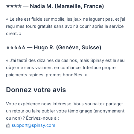
⭐️⭐️⭐️⭐️ — Nadia M. (Marseille, France)
« Le site est fluide sur mobile, les jeux ne laguent pas, et j’ai
reçu mes tours gratuits sans avoir à courir après le service
client. »
⭐️⭐️⭐️⭐️⭐️ — Hugo R. (Genève, Suisse)
« J’ai testé des dizaines de casinos, mais Spinsy est le seul
où je me sens vraiment en confiance. Interface propre,
paiements rapides, promos honnêtes. »
Donnez votre avis
Votre expérience nous intéresse. Vous souhaitez partager
un retour ou faire publier votre témoignage (anonymement
ou non) ? Écrivez-nous à :
📩
support@spinsy.com