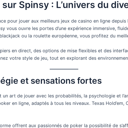
sur Spinsy : L’univers du di
nce pour jouer aux meilleurs jeux de casino en ligne depui
sy vous ouvre les portes d’une expérience immersive, fluide
 blackjack ou la roulette européenne, vous profitez du meil
ers en direct, des options de mise flexibles et des interf
nez votre style de jeu, tout en explorant des environnements
tégie et sensations fortes
t un art de jouer avec les probabilités, la psychologie et l’
er en ligne, adaptés à tous les niveaux. Texas Hold’em, Om
forme offrent aux passionnés de poker la possibilité de s’