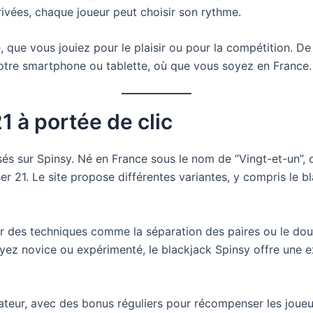
rivées, chaque joueur peut choisir son rythme.
, que vous jouiez pour le plaisir ou pour la compétition. D
otre smartphone ou tablette, où que vous soyez en France.
21 à portée de clic
risés sur Spinsy. Né en France sous le nom de “Vingt-et-un”, 
sser 21. Le site propose différentes variantes, y compris le b
er des techniques comme la séparation des paires ou le do
yez novice ou expérimenté, le blackjack Spinsy offre une e
nateur, avec des bonus réguliers pour récompenser les joueur