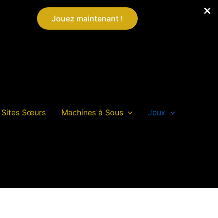
Jouez maintenant !
Sites Sœurs
Machines à Sous
Jeux