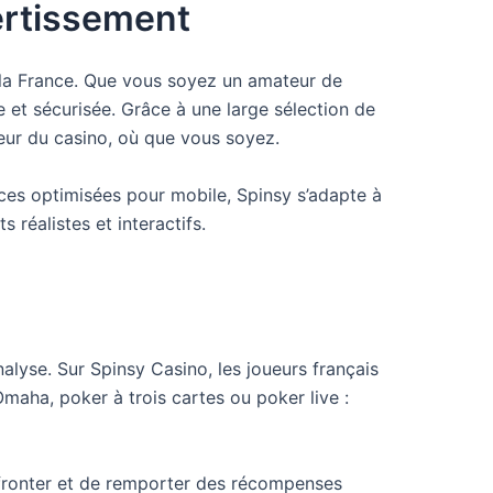
vertissement
s la France. Que vous soyez un amateur de
 et sécurisée. Grâce à une large sélection de
leur du casino, où que vous soyez.
aces optimisées pour mobile, Spinsy s’adapte à
 réalistes et interactifs.
analyse. Sur Spinsy Casino, les joueurs français
aha, poker à trois cartes ou poker live :
affronter et de remporter des récompenses