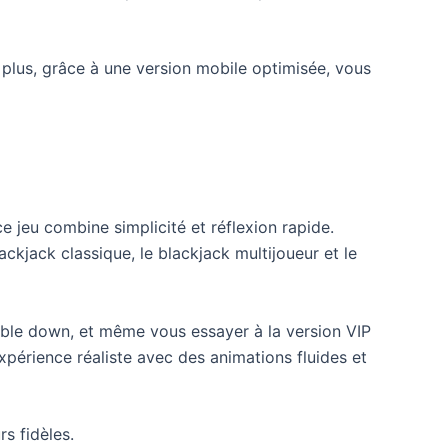
e plus, grâce à une version mobile optimisée, vous
ce jeu combine simplicité et réflexion rapide.
lackjack classique, le blackjack multijoueur et le
uble down, et même vous essayer à la version VIP
xpérience réaliste avec des animations fluides et
s fidèles.