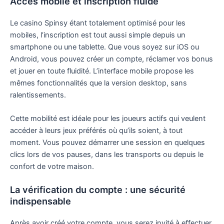
Accès mobile et inscription fluide
Le casino Spinsy étant totalement optimisé pour les
mobiles, l’inscription est tout aussi simple depuis un
smartphone ou une tablette. Que vous soyez sur iOS ou
Android, vous pouvez créer un compte, réclamer vos bonus
et jouer en toute fluidité. L’interface mobile propose les
mêmes fonctionnalités que la version desktop, sans
ralentissements.
Cette mobilité est idéale pour les joueurs actifs qui veulent
accéder à leurs jeux préférés où qu’ils soient, à tout
moment. Vous pouvez démarrer une session en quelques
clics lors de vos pauses, dans les transports ou depuis le
confort de votre maison.
La vérification du compte : une sécurité
indispensable
Après avoir créé votre compte, vous serez invité à effectuer