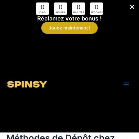
0
0
0
0
DAYS
HOURS
MINUTES
SECONDS
Réclamez votre bonus !
Jouez maintenant !
Skip
to
content
Main
Men
Méthodes de Dépôt chez