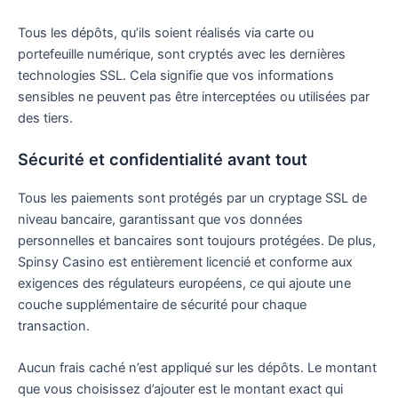
Tous les dépôts, qu’ils soient réalisés via carte ou
portefeuille numérique, sont cryptés avec les dernières
technologies SSL. Cela signifie que vos informations
sensibles ne peuvent pas être interceptées ou utilisées par
des tiers.
Sécurité et confidentialité avant tout
Tous les paiements sont protégés par un cryptage SSL de
niveau bancaire, garantissant que vos données
personnelles et bancaires sont toujours protégées. De plus,
Spinsy Casino est entièrement licencié et conforme aux
exigences des régulateurs européens, ce qui ajoute une
couche supplémentaire de sécurité pour chaque
transaction.
Aucun frais caché n’est appliqué sur les dépôts. Le montant
que vous choisissez d’ajouter est le montant exact qui