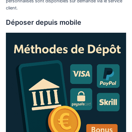
personnalisés sont disponibles sur demande via le service
client.
Déposer depuis mobile