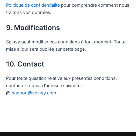
Politique de confidentialité
pour comprendre comment nous
traitons vos données.
9. Modifications
Spinsy peut modifier ces conditions à tout moment. Toute
mise à jour sera publiée sur cette page.
10. Contact
Pour toute question relative aux présentes conditions,
contactez-nous à l’adresse suivante :
📩
support@spinsy.com