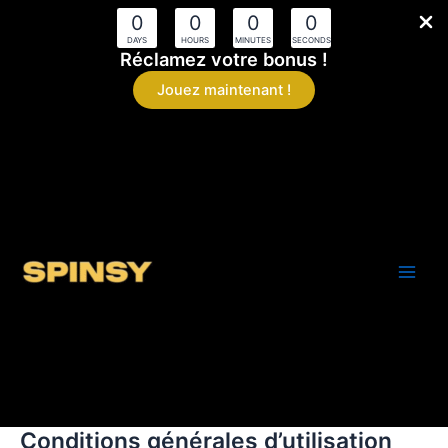
0
0
0
0
DAYS
HOURS
MINUTES
SECONDS
Réclamez votre bonus !
Jouez maintenant !
Skip
to
content
Main
Men
Conditions générales d’utilisation