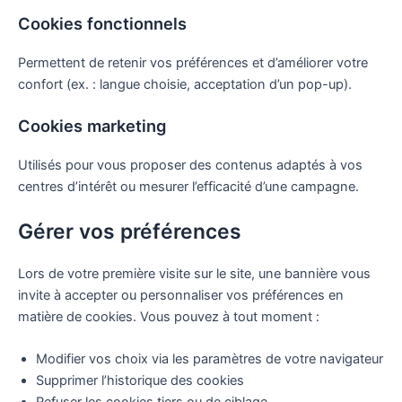
Cookies fonctionnels
Permettent de retenir vos préférences et d’améliorer votre
confort (ex. : langue choisie, acceptation d’un pop-up).
Cookies marketing
Utilisés pour vous proposer des contenus adaptés à vos
centres d’intérêt ou mesurer l’efficacité d’une campagne.
Gérer vos préférences
Lors de votre première visite sur le site, une bannière vous
invite à accepter ou personnaliser vos préférences en
matière de cookies. Vous pouvez à tout moment :
Modifier vos choix via les paramètres de votre navigateur
Supprimer l’historique des cookies
Refuser les cookies tiers ou de ciblage