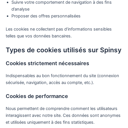
Suivre votre comportement de navigation à des fins
d’analyse
Proposer des offres personnalisées
Les cookies ne collectent pas d’informations sensibles
telles que vos données bancaires.
Types de cookies utilisés sur Spinsy
Cookies strictement nécessaires
Indispensables au bon fonctionnement du site (connexion
sécurisée, navigation, accès au compte, etc.).
Cookies de performance
Nous permettent de comprendre comment les utilisateurs
interagissent avec notre site. Ces données sont anonymes
et utilisées uniquement à des fins statistiques.